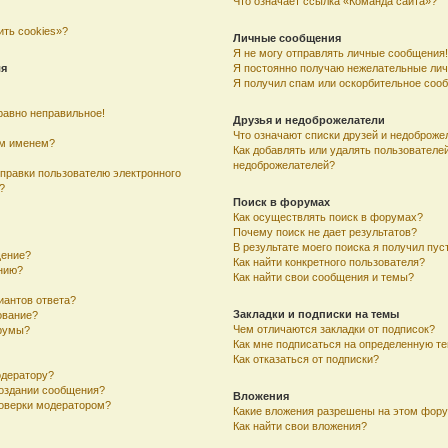
Что означает ссылка «Команда сайта»?
ить cookies»?
Личные сообщения
Я не могу отправлять личные сообщения!
ля
Я постоянно получаю нежелательные ли
Я получил спам или оскорбительное соо
равно неправильное!
Друзья и недоброжелатели
Что означают списки друзей и недоброже
им именем?
Как добавлять или удалять пользователей
недоброжелателей?
тправки пользователю электронного
?
Поиск в форумах
Как осуществлять поиск в форумах?
Почему поиск не дает результатов?
В результате моего поиска я получил пус
щение?
Как найти конкретного пользователя?
ению?
Как найти свои сообщения и темы?
иантов ответа?
Закладки и подписки на темы
ование?
Чем отличаются закладки от подписок?
румы?
Как мне подписаться на определенную т
Как отказаться от подписки?
одератору?
создании сообщения?
Вложения
оверки модератором?
Какие вложения разрешены на этом фор
Как найти свои вложения?