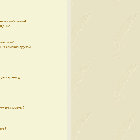
чные сообщения!
бщение!
лателей?
 из списков друзей и
тую страницу!
ему или форум?
уме?