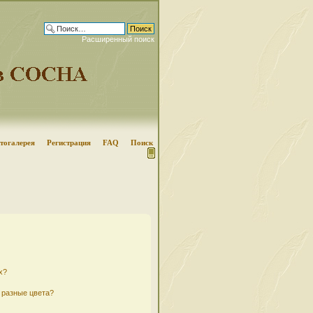
Расширенный поиск
тогалерея
Регистрация
FAQ
Поиск
х?
 разные цвета?