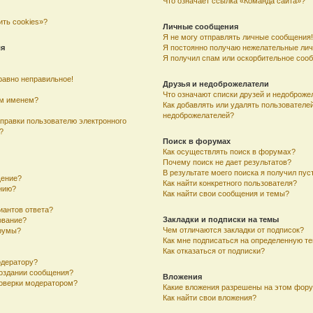
Что означает ссылка «Команда сайта»?
ить cookies»?
Личные сообщения
Я не могу отправлять личные сообщения!
ля
Я постоянно получаю нежелательные ли
Я получил спам или оскорбительное соо
равно неправильное!
Друзья и недоброжелатели
Что означают списки друзей и недоброже
им именем?
Как добавлять или удалять пользователей
недоброжелателей?
тправки пользователю электронного
?
Поиск в форумах
Как осуществлять поиск в форумах?
Почему поиск не дает результатов?
В результате моего поиска я получил пус
щение?
Как найти конкретного пользователя?
ению?
Как найти свои сообщения и темы?
иантов ответа?
Закладки и подписки на темы
ование?
Чем отличаются закладки от подписок?
румы?
Как мне подписаться на определенную т
Как отказаться от подписки?
одератору?
создании сообщения?
Вложения
оверки модератором?
Какие вложения разрешены на этом фор
Как найти свои вложения?