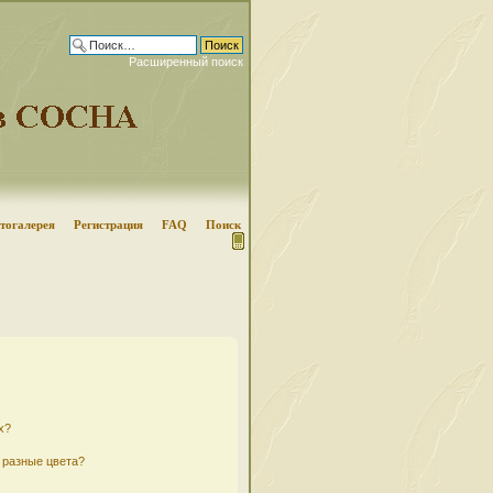
Расширенный поиск
тогалерея
Регистрация
FAQ
Поиск
х?
 разные цвета?