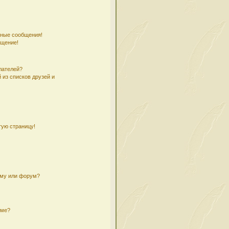
чные сообщения!
бщение!
лателей?
 из списков друзей и
тую страницу!
ему или форум?
уме?