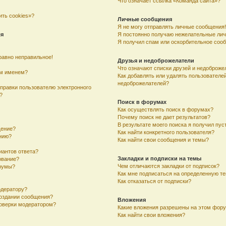
Что означает ссылка «Команда сайта»?
ить cookies»?
Личные сообщения
Я не могу отправлять личные сообщения!
ля
Я постоянно получаю нежелательные ли
Я получил спам или оскорбительное соо
равно неправильное!
Друзья и недоброжелатели
Что означают списки друзей и недоброже
им именем?
Как добавлять или удалять пользователей
недоброжелателей?
тправки пользователю электронного
?
Поиск в форумах
Как осуществлять поиск в форумах?
Почему поиск не дает результатов?
В результате моего поиска я получил пус
щение?
Как найти конкретного пользователя?
ению?
Как найти свои сообщения и темы?
иантов ответа?
Закладки и подписки на темы
ование?
Чем отличаются закладки от подписок?
румы?
Как мне подписаться на определенную т
Как отказаться от подписки?
одератору?
создании сообщения?
Вложения
оверки модератором?
Какие вложения разрешены на этом фор
Как найти свои вложения?