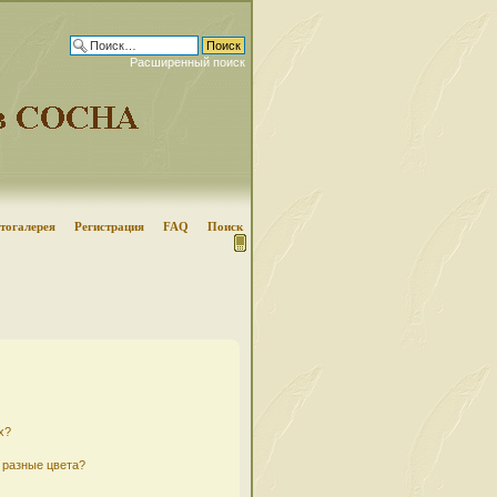
Расширенный поиск
тогалерея
Регистрация
FAQ
Поиск
х?
 разные цвета?