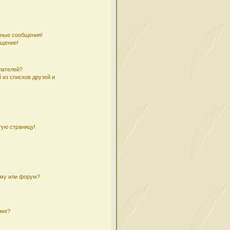
чные сообщения!
бщение!
лателей?
 из списков друзей и
тую страницу!
ему или форум?
уме?