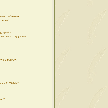
чные сообщения!
бщение!
лателей?
 из списков друзей и
тую страницу!
ему или форум?
уме?