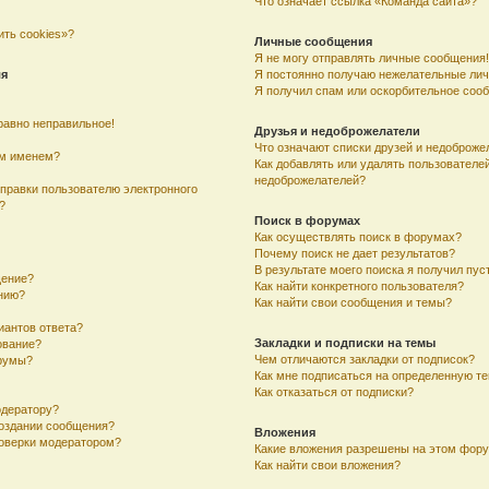
Что означает ссылка «Команда сайта»?
ить cookies»?
Личные сообщения
Я не могу отправлять личные сообщения!
ля
Я постоянно получаю нежелательные ли
Я получил спам или оскорбительное соо
равно неправильное!
Друзья и недоброжелатели
Что означают списки друзей и недоброже
им именем?
Как добавлять или удалять пользователей
недоброжелателей?
тправки пользователю электронного
?
Поиск в форумах
Как осуществлять поиск в форумах?
Почему поиск не дает результатов?
В результате моего поиска я получил пус
щение?
Как найти конкретного пользователя?
ению?
Как найти свои сообщения и темы?
иантов ответа?
Закладки и подписки на темы
ование?
Чем отличаются закладки от подписок?
румы?
Как мне подписаться на определенную т
Как отказаться от подписки?
одератору?
создании сообщения?
Вложения
оверки модератором?
Какие вложения разрешены на этом фор
Как найти свои вложения?