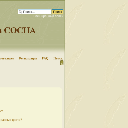
Расширенный поиск
тогалерея
Регистрация
FAQ
Поиск
х?
 разные цвета?