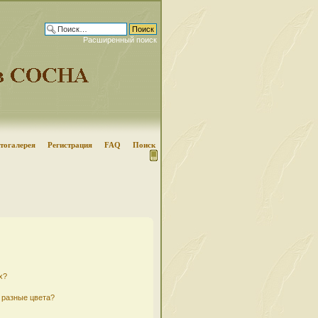
Расширенный поиск
тогалерея
Регистрация
FAQ
Поиск
х?
 разные цвета?