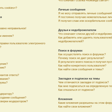
Что означает ссылка «Команда сайта»?
ить cookies»?
Личные сообщения
Я не могу отправлять личные сообщения!
ля
Я постоянно получаю нежелательные ли
Я получил спам или оскорбительное соо
равно неправильное!
Друзья и недоброжелатели
Что означают списки друзей и недоброже
им именем?
Как добавлять или удалять пользователей
недоброжелателей?
тправки пользователю электронного
?
Поиск в форумах
Как осуществлять поиск в форумах?
Почему поиск не дает результатов?
В результате моего поиска я получил пус
щение?
Как найти конкретного пользователя?
ению?
Как найти свои сообщения и темы?
иантов ответа?
Закладки и подписки на темы
ование?
Чем отличаются закладки от подписок?
румы?
Как мне подписаться на определенную т
Как отказаться от подписки?
одератору?
создании сообщения?
Вложения
оверки модератором?
Какие вложения разрешены на этом фор
Как найти свои вложения?