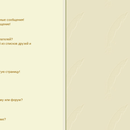
чные сообщения!
бщение!
лателей?
 из списков друзей и
тую страницу!
ему или форум?
уме?