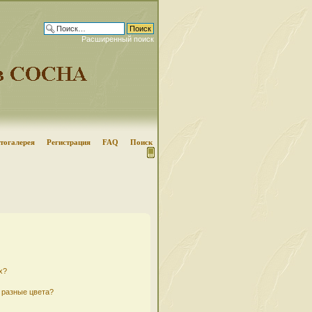
Расширенный поиск
тогалерея
Регистрация
FAQ
Поиск
х?
 разные цвета?