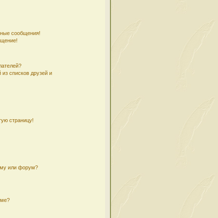
чные сообщения!
бщение!
лателей?
 из списков друзей и
тую страницу!
ему или форум?
уме?