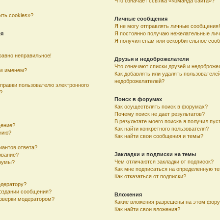
Что означает ссылка «Команда сайта»?
ить cookies»?
Личные сообщения
Я не могу отправлять личные сообщения!
ля
Я постоянно получаю нежелательные ли
Я получил спам или оскорбительное соо
равно неправильное!
Друзья и недоброжелатели
Что означают списки друзей и недоброже
им именем?
Как добавлять или удалять пользователей
недоброжелателей?
тправки пользователю электронного
?
Поиск в форумах
Как осуществлять поиск в форумах?
Почему поиск не дает результатов?
В результате моего поиска я получил пус
щение?
Как найти конкретного пользователя?
ению?
Как найти свои сообщения и темы?
иантов ответа?
Закладки и подписки на темы
ование?
Чем отличаются закладки от подписок?
румы?
Как мне подписаться на определенную т
Как отказаться от подписки?
одератору?
создании сообщения?
Вложения
оверки модератором?
Какие вложения разрешены на этом фор
Как найти свои вложения?