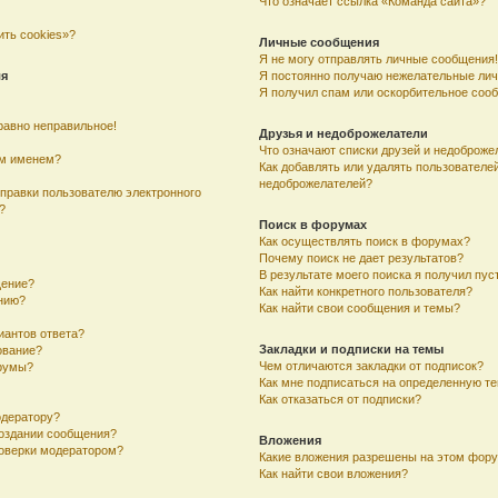
Что означает ссылка «Команда сайта»?
ить cookies»?
Личные сообщения
Я не могу отправлять личные сообщения!
ля
Я постоянно получаю нежелательные ли
Я получил спам или оскорбительное соо
равно неправильное!
Друзья и недоброжелатели
Что означают списки друзей и недоброже
им именем?
Как добавлять или удалять пользователей
недоброжелателей?
тправки пользователю электронного
?
Поиск в форумах
Как осуществлять поиск в форумах?
Почему поиск не дает результатов?
В результате моего поиска я получил пус
щение?
Как найти конкретного пользователя?
ению?
Как найти свои сообщения и темы?
иантов ответа?
Закладки и подписки на темы
ование?
Чем отличаются закладки от подписок?
румы?
Как мне подписаться на определенную т
Как отказаться от подписки?
одератору?
создании сообщения?
Вложения
оверки модератором?
Какие вложения разрешены на этом фор
Как найти свои вложения?