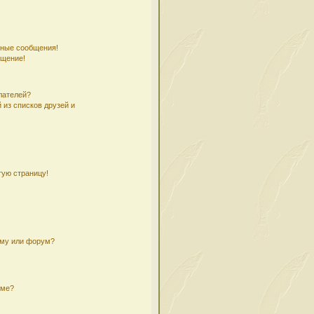
чные сообщения!
бщение!
лателей?
 из списков друзей и
тую страницу!
ему или форум?
уме?