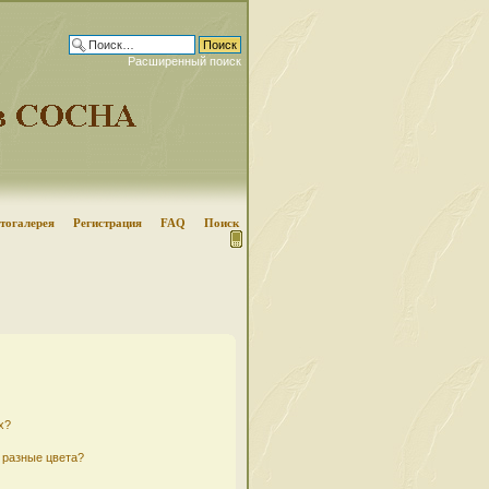
Расширенный поиск
тогалерея
Регистрация
FAQ
Поиск
х?
 разные цвета?