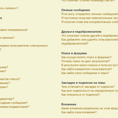
Что означает ссылка «Команда сайта»?
ить cookies»?
Личные сообщения
Я не могу отправлять личные сообщения!
ля
Я постоянно получаю нежелательные ли
Я получил спам или оскорбительное соо
равно неправильное!
Друзья и недоброжелатели
Что означают списки друзей и недоброже
им именем?
Как добавлять или удалять пользователей
недоброжелателей?
тправки пользователю электронного
?
Поиск в форумах
Как осуществлять поиск в форумах?
Почему поиск не дает результатов?
В результате моего поиска я получил пус
щение?
Как найти конкретного пользователя?
ению?
Как найти свои сообщения и темы?
иантов ответа?
Закладки и подписки на темы
ование?
Чем отличаются закладки от подписок?
румы?
Как мне подписаться на определенную т
Как отказаться от подписки?
одератору?
создании сообщения?
Вложения
оверки модератором?
Какие вложения разрешены на этом фор
Как найти свои вложения?