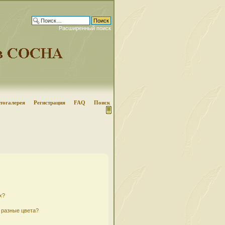
Расширенный поиск
тогалерея
Регистрация
FAQ
Поиск
х?
 разные цвета?