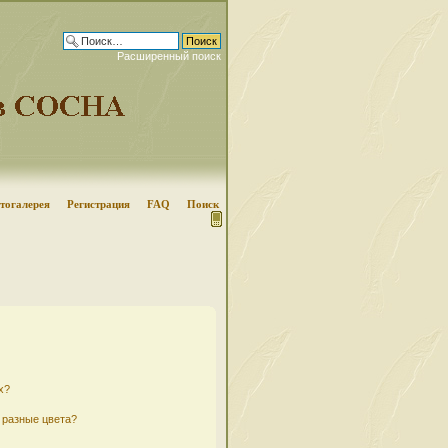
Расширенный поиск
тогалерея
Регистрация
FAQ
Поиск
х?
 разные цвета?