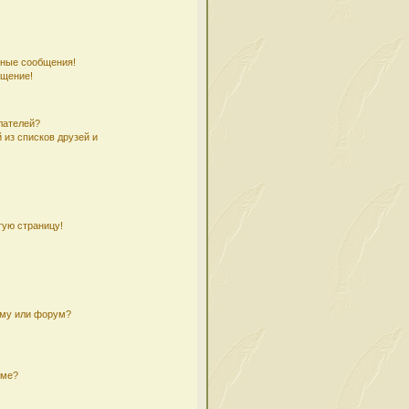
чные сообщения!
бщение!
лателей?
 из списков друзей и
тую страницу!
ему или форум?
уме?