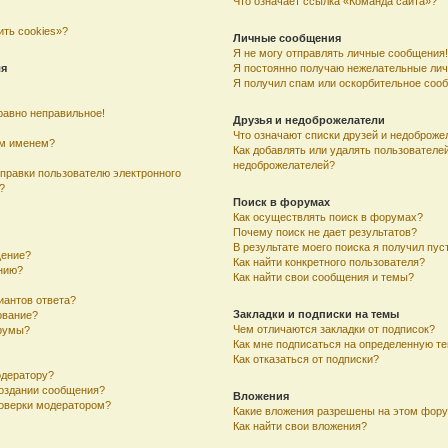
Что означает ссылка «Команда сайта»?
ить cookies»?
Личные сообщения
Я не могу отправлять личные сообщения!
ля
Я постоянно получаю нежелательные ли
Я получил спам или оскорбительное соо
равно неправильное!
Друзья и недоброжелатели
Что означают списки друзей и недоброже
им именем?
Как добавлять или удалять пользователей
недоброжелателей?
тправки пользователю электронного
?
Поиск в форумах
Как осуществлять поиск в форумах?
Почему поиск не дает результатов?
В результате моего поиска я получил пус
щение?
Как найти конкретного пользователя?
ению?
Как найти свои сообщения и темы?
иантов ответа?
Закладки и подписки на темы
ование?
Чем отличаются закладки от подписок?
румы?
Как мне подписаться на определенную т
Как отказаться от подписки?
одератору?
создании сообщения?
Вложения
оверки модератором?
Какие вложения разрешены на этом фор
Как найти свои вложения?