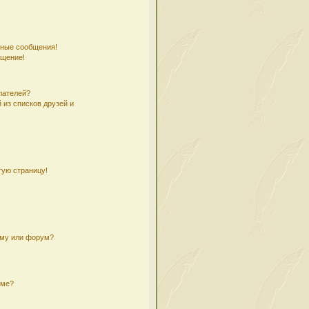
чные сообщения!
бщение!
лателей?
 из списков друзей и
тую страницу!
ему или форум?
уме?