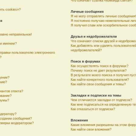
Что означает ссылка «Команда сайта»?
ить cookies»?
Личные сообщения
Я не могу отправлять личные сообщения!
ля
Я постоянно получаю нежелательные ли
Я получил спам или оскорбительное соо
равно неправильное!
Друзья и недоброжелатели
Что означают списки друзей и недоброже
им именем?
Как добавлять или удалять пользователей
недоброжелателей?
тправки пользователю электронного
?
Поиск в форумах
Как осуществлять поиск в форумах?
Почему поиск не дает результатов?
В результате моего поиска я получил пус
щение?
Как найти конкретного пользователя?
ению?
Как найти свои сообщения и темы?
иантов ответа?
Закладки и подписки на темы
ование?
Чем отличаются закладки от подписок?
румы?
Как мне подписаться на определенную т
Как отказаться от подписки?
одератору?
создании сообщения?
Вложения
оверки модератором?
Какие вложения разрешены на этом фор
Как найти свои вложения?