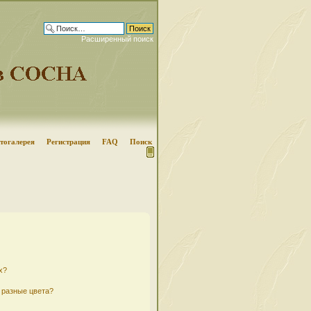
Расширенный поиск
тогалерея
Регистрация
FAQ
Поиск
х?
 разные цвета?