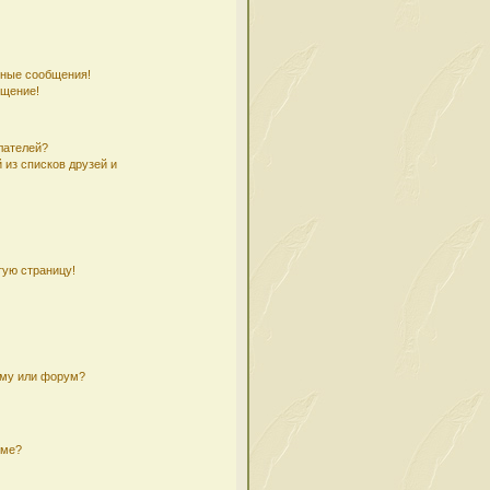
чные сообщения!
бщение!
лателей?
 из списков друзей и
тую страницу!
ему или форум?
уме?