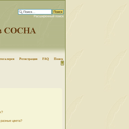
Расширенный поиск
тогалерея
Регистрация
FAQ
Поиск
х?
 разные цвета?