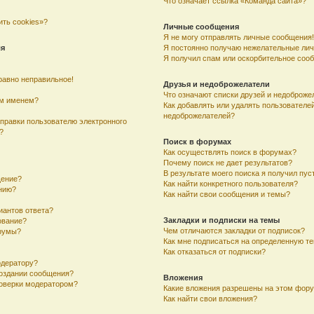
Что означает ссылка «Команда сайта»?
ить cookies»?
Личные сообщения
Я не могу отправлять личные сообщения!
ля
Я постоянно получаю нежелательные ли
Я получил спам или оскорбительное соо
равно неправильное!
Друзья и недоброжелатели
Что означают списки друзей и недоброже
им именем?
Как добавлять или удалять пользователей
недоброжелателей?
тправки пользователю электронного
?
Поиск в форумах
Как осуществлять поиск в форумах?
Почему поиск не дает результатов?
В результате моего поиска я получил пус
щение?
Как найти конкретного пользователя?
ению?
Как найти свои сообщения и темы?
иантов ответа?
Закладки и подписки на темы
ование?
Чем отличаются закладки от подписок?
румы?
Как мне подписаться на определенную т
Как отказаться от подписки?
одератору?
создании сообщения?
Вложения
оверки модератором?
Какие вложения разрешены на этом фор
Как найти свои вложения?