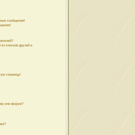
чные сообщения!
бщение!
лателей?
 из списков друзей и
тую страницу!
ему или форум?
уме?