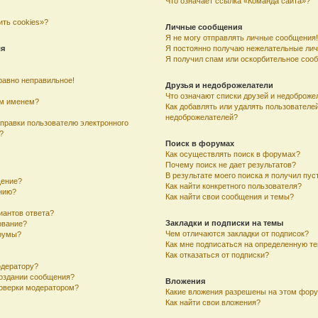
Что означает ссылка «Команда сайта»?
ить cookies»?
Личные сообщения
Я не могу отправлять личные сообщения!
ля
Я постоянно получаю нежелательные ли
Я получил спам или оскорбительное соо
равно неправильное!
Друзья и недоброжелатели
Что означают списки друзей и недоброже
им именем?
Как добавлять или удалять пользователей
недоброжелателей?
тправки пользователю электронного
?
Поиск в форумах
Как осуществлять поиск в форумах?
Почему поиск не дает результатов?
В результате моего поиска я получил пус
щение?
Как найти конкретного пользователя?
ению?
Как найти свои сообщения и темы?
иантов ответа?
Закладки и подписки на темы
ование?
Чем отличаются закладки от подписок?
румы?
Как мне подписаться на определенную т
Как отказаться от подписки?
одератору?
создании сообщения?
Вложения
оверки модератором?
Какие вложения разрешены на этом фор
Как найти свои вложения?