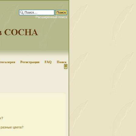
Расширенный поиск
тогалерея
Регистрация
FAQ
Поиск
х?
 разные цвета?