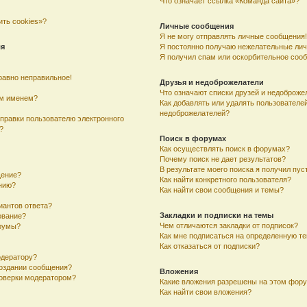
Что означает ссылка «Команда сайта»?
ить cookies»?
Личные сообщения
Я не могу отправлять личные сообщения!
ля
Я постоянно получаю нежелательные ли
Я получил спам или оскорбительное соо
равно неправильное!
Друзья и недоброжелатели
Что означают списки друзей и недоброже
им именем?
Как добавлять или удалять пользователей
недоброжелателей?
тправки пользователю электронного
?
Поиск в форумах
Как осуществлять поиск в форумах?
Почему поиск не дает результатов?
В результате моего поиска я получил пус
щение?
Как найти конкретного пользователя?
ению?
Как найти свои сообщения и темы?
иантов ответа?
Закладки и подписки на темы
ование?
Чем отличаются закладки от подписок?
румы?
Как мне подписаться на определенную т
Как отказаться от подписки?
одератору?
создании сообщения?
Вложения
оверки модератором?
Какие вложения разрешены на этом фор
Как найти свои вложения?