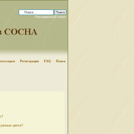
Расширенный поиск
тогалерея
Регистрация
FAQ
Поиск
х?
 разные цвета?