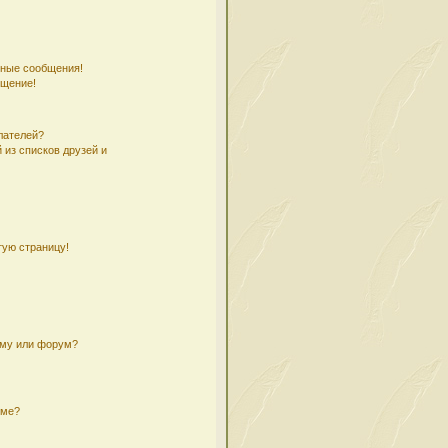
чные сообщения!
бщение!
лателей?
 из списков друзей и
тую страницу!
ему или форум?
уме?