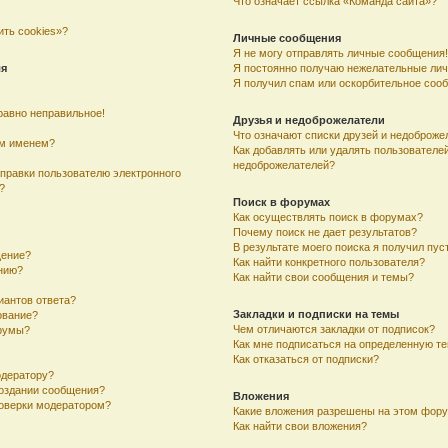
Что означает ссылка «Команда сайта»?
ить cookies»?
Личные сообщения
Я не могу отправлять личные сообщения!
ля
Я постоянно получаю нежелательные ли
Я получил спам или оскорбительное соо
равно неправильное!
Друзья и недоброжелатели
Что означают списки друзей и недоброже
им именем?
Как добавлять или удалять пользователей
недоброжелателей?
тправки пользователю электронного
?
Поиск в форумах
Как осуществлять поиск в форумах?
Почему поиск не дает результатов?
В результате моего поиска я получил пус
щение?
Как найти конкретного пользователя?
ению?
Как найти свои сообщения и темы?
иантов ответа?
Закладки и подписки на темы
ование?
Чем отличаются закладки от подписок?
румы?
Как мне подписаться на определенную т
Как отказаться от подписки?
одератору?
создании сообщения?
Вложения
оверки модератором?
Какие вложения разрешены на этом фор
Как найти свои вложения?