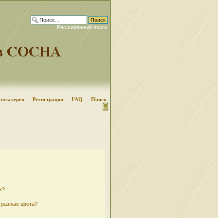
Расширенный поиск
тогалерея
Регистрация
FAQ
Поиск
х?
 разные цвета?