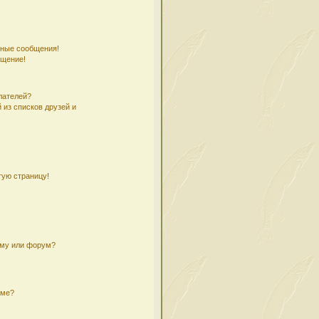
чные сообщения!
бщение!
лателей?
 из списков друзей и
тую страницу!
ему или форум?
уме?