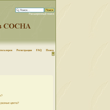
Расширенный поиск
тогалерея
Регистрация
FAQ
Поиск
х?
 разные цвета?