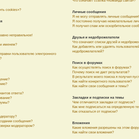
Что означает ссылка «Команда сайта»?
ить cookies»?
Личные сообщения
Я не могу отправлять личные сообщения!
ля
Я постоянно получаю нежелательные ли
Я получил спам или оскорбительное соо
равно неправильное!
Друзья и недоброжелатели
Что означают списки друзей и недоброже
им именем?
Как добавлять или удалять пользователей
недоброжелателей?
тправки пользователю электронного
?
Поиск в форумах
Как осуществлять поиск в форумах?
Почему поиск не дает результатов?
В результате моего поиска я получил пус
щение?
Как найти конкретного пользователя?
ению?
Как найти свои сообщения и темы?
иантов ответа?
Закладки и подписки на темы
ование?
Чем отличаются закладки от подписок?
румы?
Как мне подписаться на определенную т
Как отказаться от подписки?
одератору?
создании сообщения?
Вложения
оверки модератором?
Какие вложения разрешены на этом фор
Как найти свои вложения?