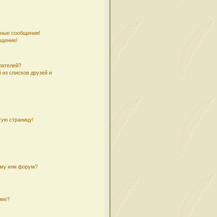
чные сообщения!
бщение!
лателей?
 из списков друзей и
тую страницу!
ему или форум?
уме?