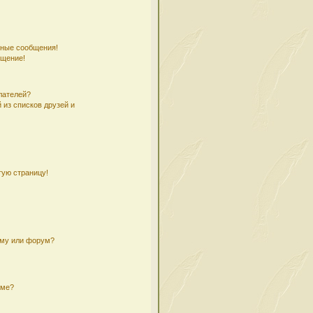
чные сообщения!
бщение!
лателей?
 из списков друзей и
тую страницу!
ему или форум?
уме?