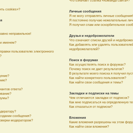
Что означает ссылка «Команда сайта»?
ить cookies»?
Личные сообщения
Я не могу отправлять личные сообщения!
ля
Я постоянно получаю нежелательные ли
Я получил спам или оскорбительное соо
равно неправильное!
Друзья и недоброжелатели
Что означают списки друзей и недоброже
им именем?
Как добавлять или удалять пользователей
недоброжелателей?
тправки пользователю электронного
?
Поиск в форумах
Как осуществлять поиск в форумах?
Почему поиск не дает результатов?
В результате моего поиска я получил пус
щение?
Как найти конкретного пользователя?
ению?
Как найти свои сообщения и темы?
иантов ответа?
Закладки и подписки на темы
ование?
Чем отличаются закладки от подписок?
румы?
Как мне подписаться на определенную т
Как отказаться от подписки?
одератору?
создании сообщения?
Вложения
оверки модератором?
Какие вложения разрешены на этом фор
Как найти свои вложения?