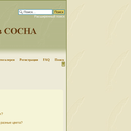
Расширенный поиск
тогалерея
Регистрация
FAQ
Поиск
х?
 разные цвета?