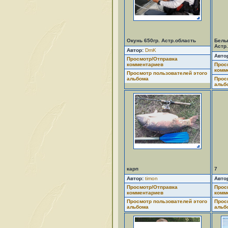
Окунь 650гр. Астр.область
Белый
Астр
Автор:
DmK
Авто
Просмотр/Отправка
комментариев
Прос
комм
Просмотр пользователей этого
альбома
Прос
альб
карп
7
Автор:
timon
Авто
Просмотр/Отправка
Прос
комментариев
комм
Просмотр пользователей этого
Прос
альбома
альб