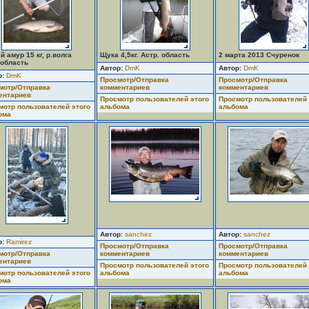
 амур 15 кг, р.волга
Щука 4,5кг. Астр. область
2 марта 2013 Счуренок
.область
Автор:
DmK
Автор:
DmK
р:
DmK
Просмотр/Отправка
Просмотр/Отправка
мотр/Отправка
комментариев
комментариев
ентариев
Просмотр пользователей этого
Просмотр пользователей 
мотр пользователей этого
альбома
альбома
ома
Автор:
sanchez
Автор:
sanchez
р:
Ramirez
Просмотр/Отправка
Просмотр/Отправка
мотр/Отправка
комментариев
комментариев
ентариев
Просмотр пользователей этого
Просмотр пользователей 
мотр пользователей этого
альбома
альбома
ома