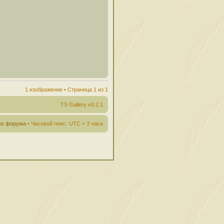
1 изображение • Страница
1
из
1
TS Gallery v0.2.1
ies форума
• Часовой пояс: UTC + 3 часа