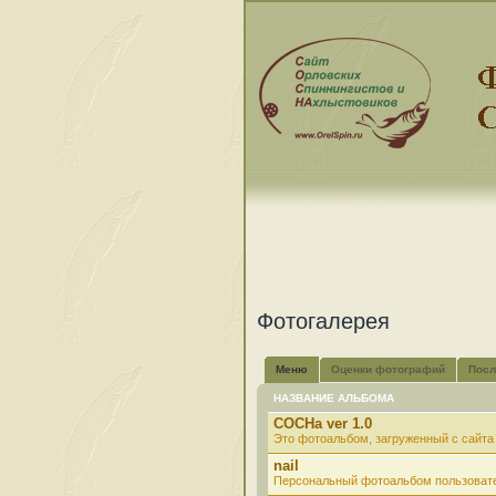
Фотогалерея
Меню
Оценки фотографий
Посл
НАЗВАНИЕ АЛЬБОМА
СОСНа ver 1.0
Это фотоальбом, загруженный с сайта
nail
Персональный фотоальбом пользовател