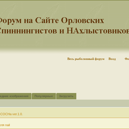
Весь рыболовный форум
Вход
Фо
едние изображения
Популярные
Загрузить
 СОСНа ver.1.0.
я nail