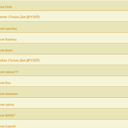
еля DmK
annic (Только Для ДРУЗЕЙ)
еля sanchez
ля Ramirez
ля timon
okey (Только Для ДРУЗЕЙ)
ля misha777
еля Rus
еля никишин
еля sasha
еля MAX57
еля Сергей