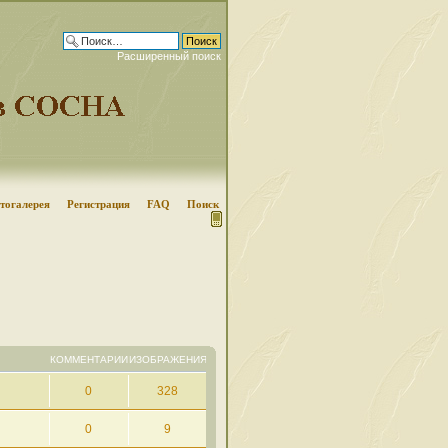
Расширенный поиск
тогалерея
Регистрация
FAQ
Поиск
КОММЕНТАРИИ
ИЗОБРАЖЕНИЯ
0
328
0
9