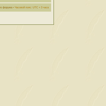
ies форума
• Часовой пояс: UTC + 3 часа