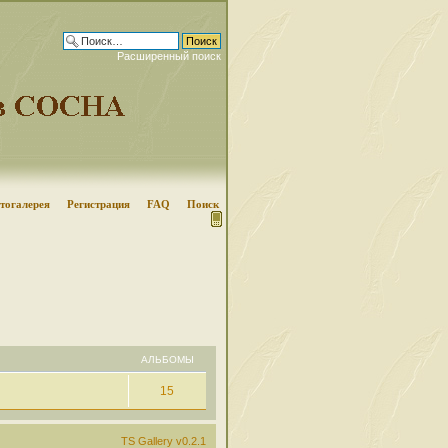
Расширенный поиск
тогалерея
Регистрация
FAQ
Поиск
АЛЬБОМЫ
15
TS Gallery v0.2.1