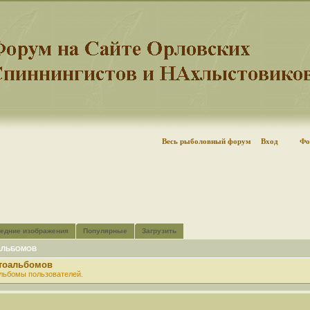
Весь рыболовный форум
Вход
Фо
едние изображения
Популярные
Загрузить
АЛЬБОМОВ
отоальбомов
льбомы пользователей.