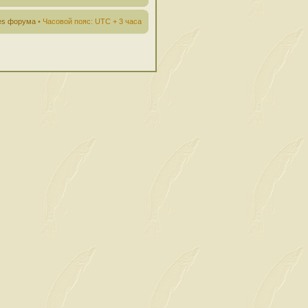
ies форума
• Часовой пояс: UTC + 3 часа