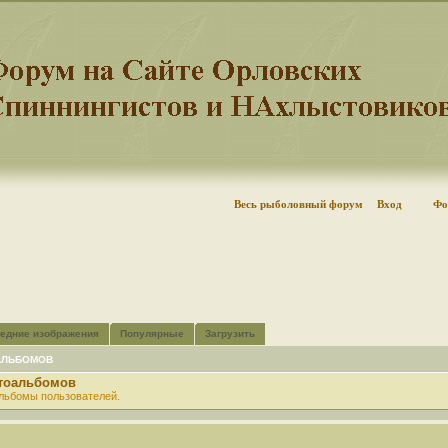
Весь рыболовный форум
Вход
Фо
едние изображения
Популярные
Загрузить
АЛЬБОМОВ
отоальбомов
льбомы пользователей.