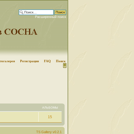
Расширенный поиск
тогалерея
Регистрация
FAQ
Поиск
АЛЬБОМЫ
15
TS Gallery v0.2.1