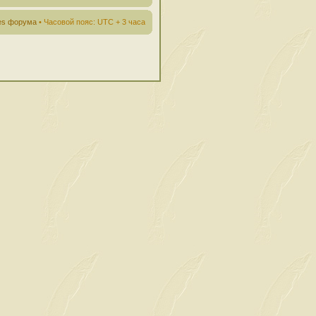
ies форума
• Часовой пояс: UTC + 3 часа