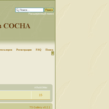
Расширенный поиск
тогалерея
Регистрация
FAQ
Поиск
АЛЬБОМЫ
15
TS Gallery v0.2.1