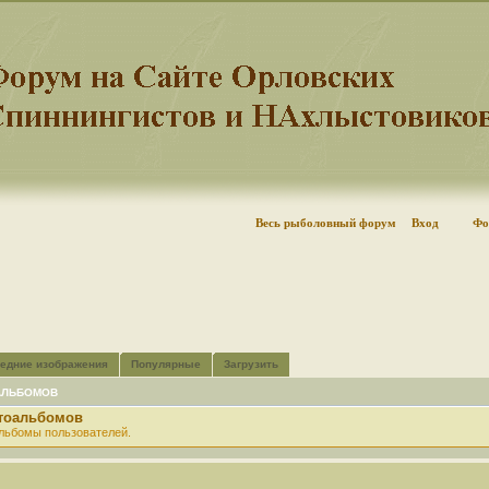
Весь рыболовный форум
Вход
Фо
едние изображения
Популярные
Загрузить
АЛЬБОМОВ
отоальбомов
льбомы пользователей.