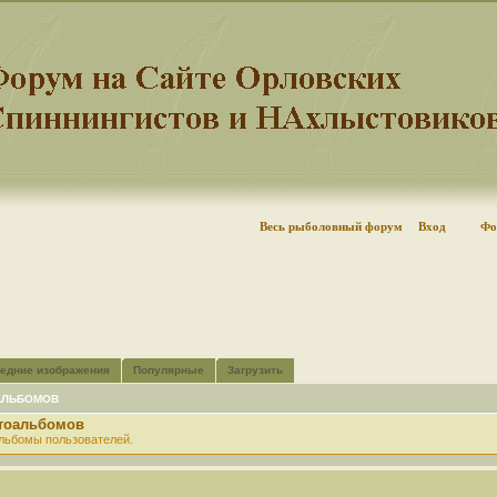
Весь рыболовный форум
Вход
Фо
едние изображения
Популярные
Загрузить
АЛЬБОМОВ
отоальбомов
льбомы пользователей.