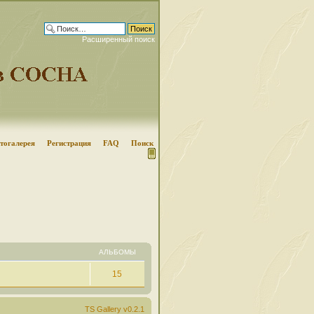
Расширенный поиск
тогалерея
Регистрация
FAQ
Поиск
АЛЬБОМЫ
15
TS Gallery v0.2.1