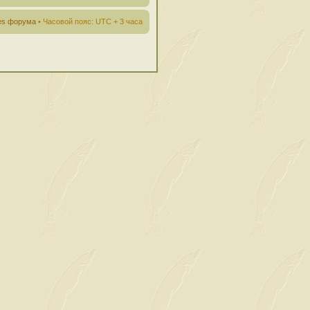
ies форума
• Часовой пояс: UTC + 3 часа