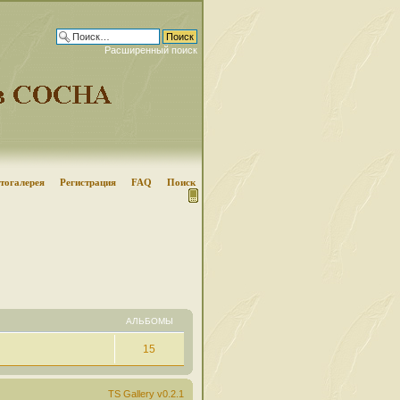
Расширенный поиск
тогалерея
Регистрация
FAQ
Поиск
АЛЬБОМЫ
15
TS Gallery v0.2.1