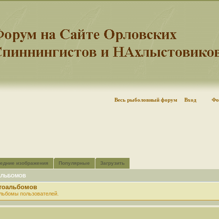
Весь рыболовный форум
Вход
Фо
едние изображения
Популярные
Загрузить
АЛЬБОМОВ
отоальбомов
льбомы пользователей.