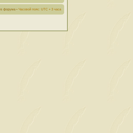
ies форума
• Часовой пояс: UTC + 3 часа