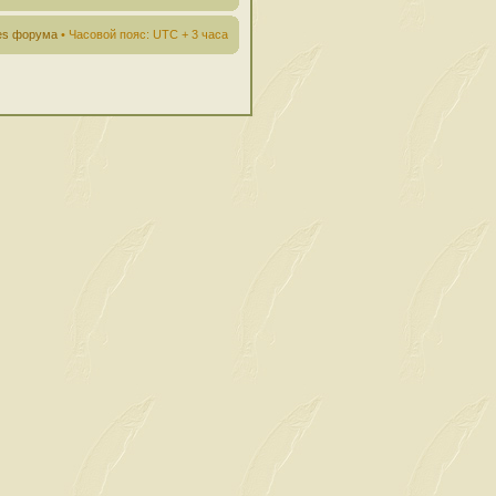
ies форума
• Часовой пояс: UTC + 3 часа