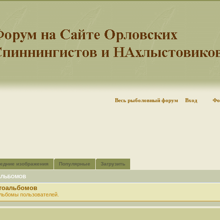
Весь рыболовный форум
Вход
Фо
едние изображения
Популярные
Загрузить
АЛЬБОМОВ
отоальбомов
льбомы пользователей.