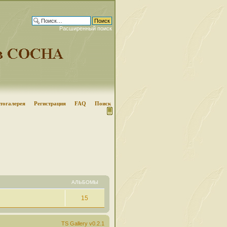
Расширенный поиск
тогалерея
Регистрация
FAQ
Поиск
АЛЬБОМЫ
15
TS Gallery v0.2.1