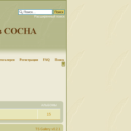
Расширенный поиск
тогалерея
Регистрация
FAQ
Поиск
АЛЬБОМЫ
15
TS Gallery v0.2.1