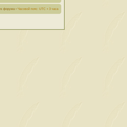
ies форума
• Часовой пояс: UTC + 3 часа