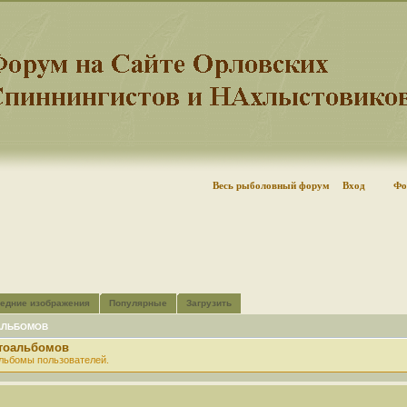
Весь рыболовный форум
Вход
Фо
едние изображения
Популярные
Загрузить
АЛЬБОМОВ
отоальбомов
льбомы пользователей.