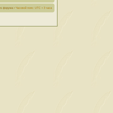
ies форума
• Часовой пояс: UTC + 3 часа