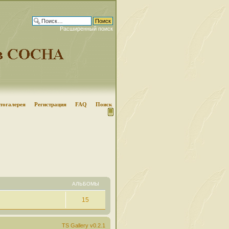
Расширенный поиск
тогалерея
Регистрация
FAQ
Поиск
АЛЬБОМЫ
15
TS Gallery v0.2.1