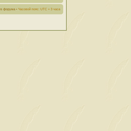
ies форума
• Часовой пояс: UTC + 3 часа