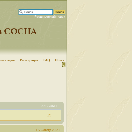
Расширенный поиск
тогалерея
Регистрация
FAQ
Поиск
АЛЬБОМЫ
15
TS Gallery v0.2.1