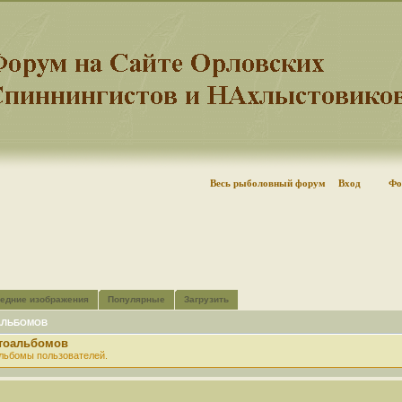
Весь рыболовный форум
Вход
Фо
едние изображения
Популярные
Загрузить
АЛЬБОМОВ
отоальбомов
льбомы пользователей.