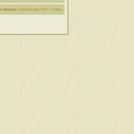
ies форума
• Часовой пояс: UTC + 3 часа