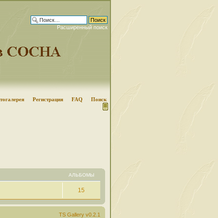
Расширенный поиск
тогалерея
Регистрация
FAQ
Поиск
АЛЬБОМЫ
15
TS Gallery v0.2.1