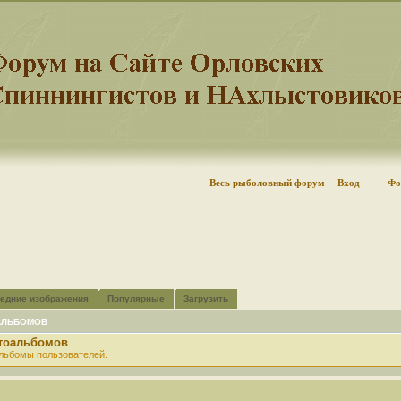
Весь рыболовный форум
Вход
Фо
едние изображения
Популярные
Загрузить
АЛЬБОМОВ
отоальбомов
льбомы пользователей.