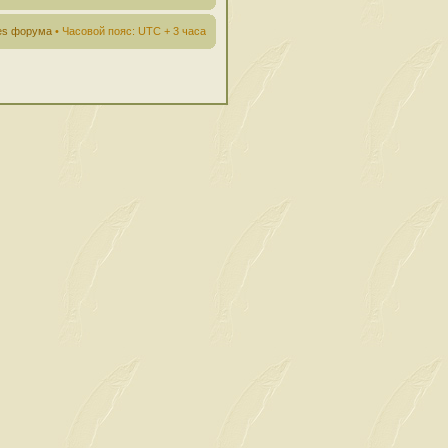
ies форума
• Часовой пояс: UTC + 3 часа