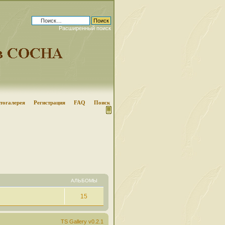
Расширенный поиск
тогалерея
Регистрация
FAQ
Поиск
АЛЬБОМЫ
15
TS Gallery v0.2.1