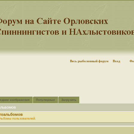
Весь рыболовный форум
Вход
Фо
едние изображения
Популярные
Загрузить
АЛЬБОМОВ
отоальбомов
льбомы пользователей.