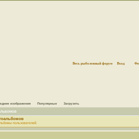
Весь рыболовный форум
Вход
Фо
едние изображения
Популярные
Загрузить
АЛЬБОМОВ
отоальбомов
льбомы пользователей.