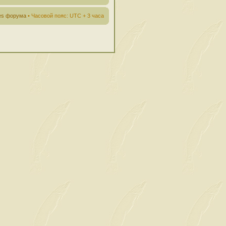
ies форума
• Часовой пояс: UTC + 3 часа