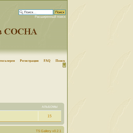
Расширенный поиск
тогалерея
Регистрация
FAQ
Поиск
АЛЬБОМЫ
15
TS Gallery v0.2.1