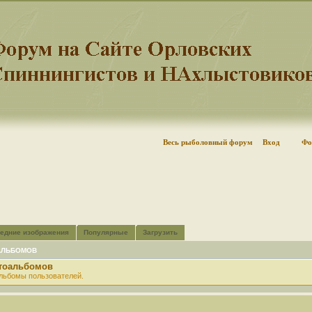
Весь рыболовный форум
Вход
Фо
едние изображения
Популярные
Загрузить
АЛЬБОМОВ
отоальбомов
льбомы пользователей.