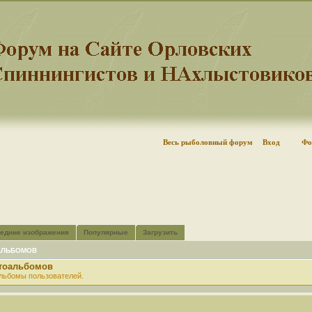
Весь рыболовный форум
Вход
Фо
едние изображения
Популярные
Загрузить
АЛЬБОМОВ
отоальбомов
льбомы пользователей.