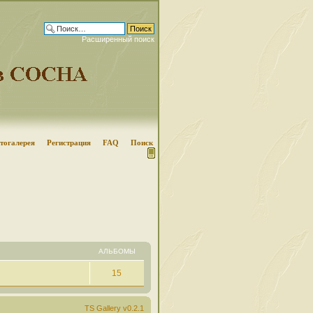
Расширенный поиск
тогалерея
Регистрация
FAQ
Поиск
АЛЬБОМЫ
15
TS Gallery v0.2.1