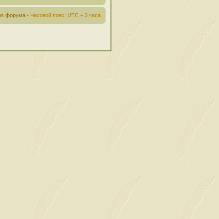
ies форума
• Часовой пояс: UTC + 3 часа