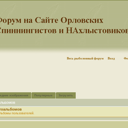
Весь рыболовный форум
Вход
Фо
едние изображения
Популярные
Загрузить
АЛЬБОМОВ
отоальбомов
льбомы пользователей.