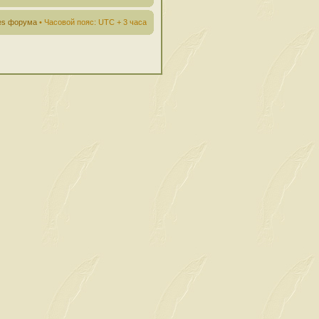
ies форума
• Часовой пояс: UTC + 3 часа