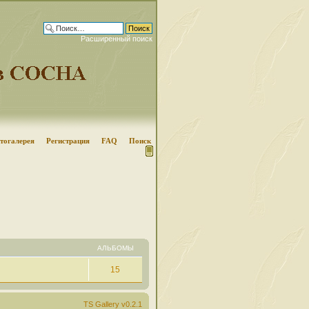
Расширенный поиск
тогалерея
Регистрация
FAQ
Поиск
АЛЬБОМЫ
15
TS Gallery v0.2.1