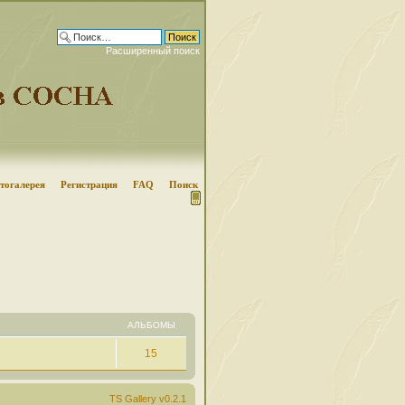
Расширенный поиск
тогалерея
Регистрация
FAQ
Поиск
АЛЬБОМЫ
15
TS Gallery v0.2.1