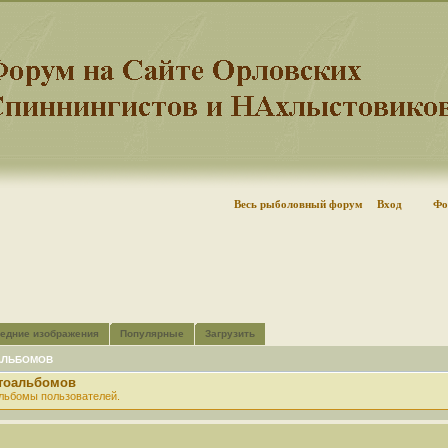
Весь рыболовный форум
Вход
Фо
едние изображения
Популярные
Загрузить
АЛЬБОМОВ
отоальбомов
льбомы пользователей.