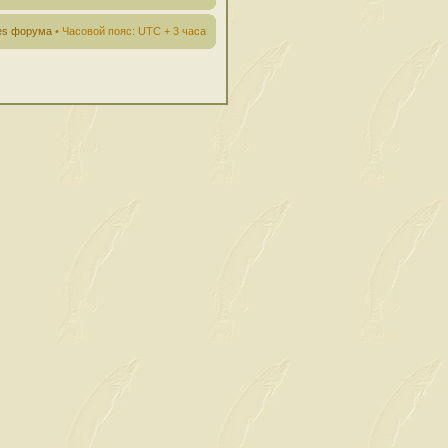
ies форума
• Часовой пояс: UTC + 3 часа