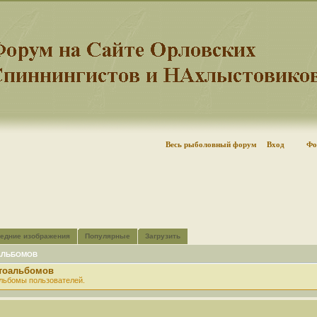
Весь рыболовный форум
Вход
Фо
едние изображения
Популярные
Загрузить
АЛЬБОМОВ
отоальбомов
льбомы пользователей.