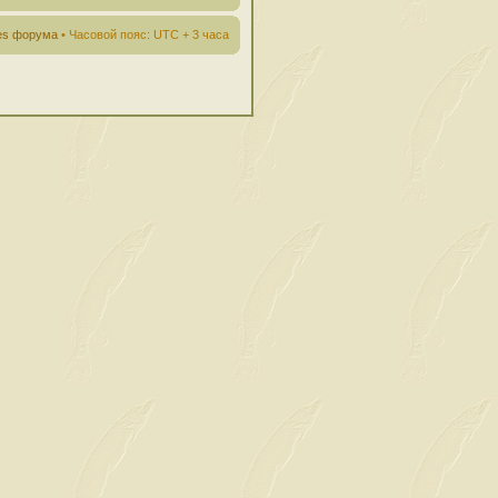
ies форума
• Часовой пояс: UTC + 3 часа