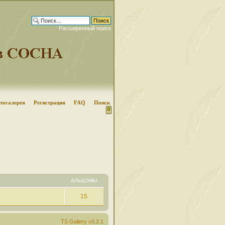
Расширенный поиск
тогалерея
Регистрация
FAQ
Поиск
АЛЬБОМЫ
15
TS Gallery v0.2.1