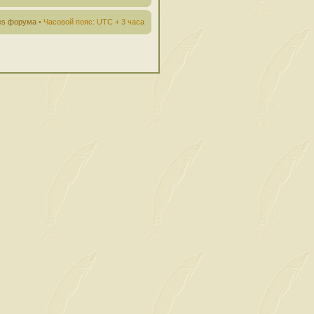
ies форума
• Часовой пояс: UTC + 3 часа