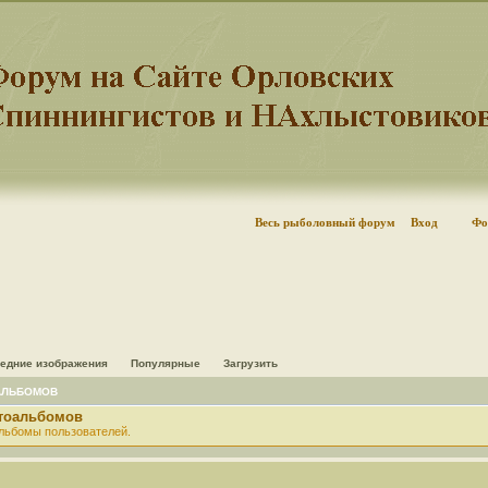
Весь рыболовный форум
Вход
Фо
едние изображения
Популярные
Загрузить
АЛЬБОМОВ
отоальбомов
льбомы пользователей.