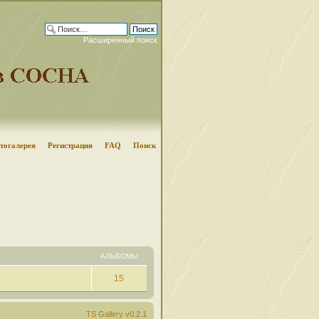
Расширенный поиск
тогалерея
Регистрация
FAQ
Поиск
АЛЬБОМЫ
15
TS Gallery v0.2.1