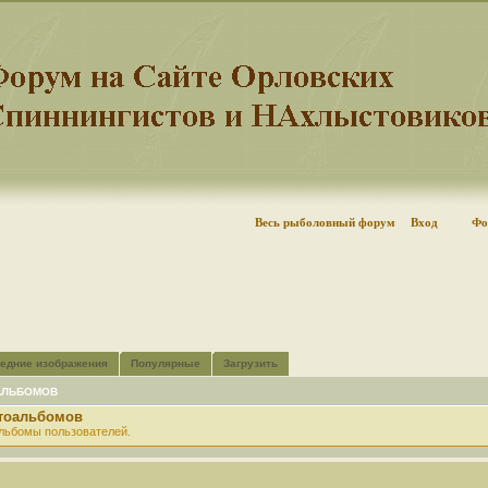
Весь рыболовный форум
Вход
Фо
едние изображения
Популярные
Загрузить
АЛЬБОМОВ
отоальбомов
льбомы пользователей.