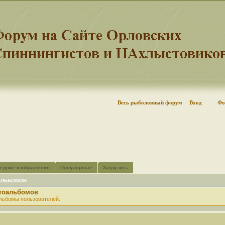
Весь рыболовный форум
Вход
Фо
едние изображения
Популярные
Загрузить
АЛЬБОМОВ
отоальбомов
льбомы пользователей.