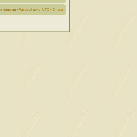
ies форума
• Часовой пояс: UTC + 3 часа