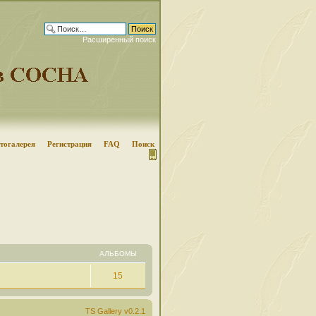
Расширенный поиск
тогалерея
Регистрация
FAQ
Поиск
АЛЬБОМЫ
15
TS Gallery v0.2.1