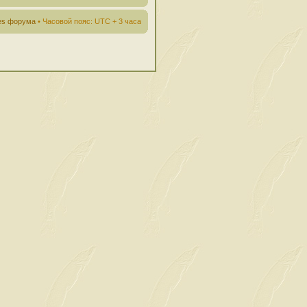
ies форума
• Часовой пояс: UTC + 3 часа