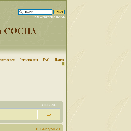
Расширенный поиск
тогалерея
Регистрация
FAQ
Поиск
АЛЬБОМЫ
15
TS Gallery v0.2.1