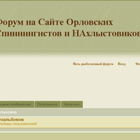
Весь рыболовный форум
Вход
Фо
едние изображения
Популярные
Загрузить
АЛЬБОМОВ
отоальбомов
льбомы пользователей.