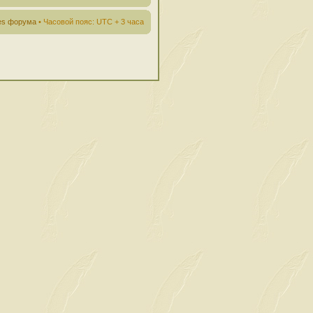
ies форума
• Часовой пояс: UTC + 3 часа