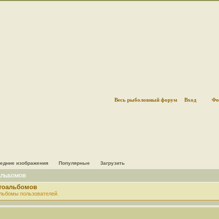
Весь рыболовный форум
Вход
Фо
едние изображения
Популярные
Загрузить
АЛЬБОМОВ
отоальбомов
льбомы пользователей.