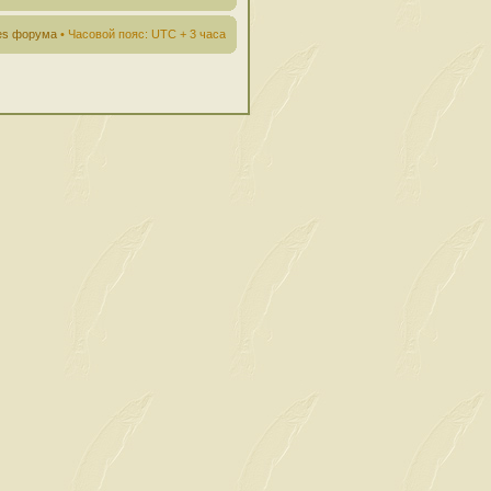
ies форума
• Часовой пояс: UTC + 3 часа