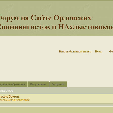
Весь рыболовный форум
Вход
Фо
едние изображения
Популярные
Загрузить
АЛЬБОМОВ
отоальбомов
льбомы пользователей.