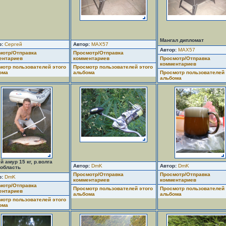
Мангал дипломат
р:
Сергей
Автор:
MAX57
Автор:
MAX57
мотр/Отправка
Просмотр/Отправка
ентариев
комментариев
Просмотр/Отправка
комментариев
мотр пользователей этого
Просмотр пользователей этого
ома
альбома
Просмотр пользователей 
альбома
 амур 15 кг, р.волга
Автор:
DmK
Автор:
DmK
.область
Просмотр/Отправка
Просмотр/Отправка
р:
DmK
комментариев
комментариев
мотр/Отправка
Просмотр пользователей этого
Просмотр пользователей 
ентариев
альбома
альбома
мотр пользователей этого
ома