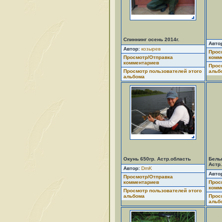
Спиннинг осень 2014г.
Авто
Автор:
козырев
Прос
Просмотр/Отправка
комм
комментариев
Прос
Просмотр пользователей этого
альб
альбома
Окунь 650гр. Астр.область
Белый
Астр
Автор:
DmK
Авто
Просмотр/Отправка
комментариев
Прос
комм
Просмотр пользователей этого
альбома
Прос
альб