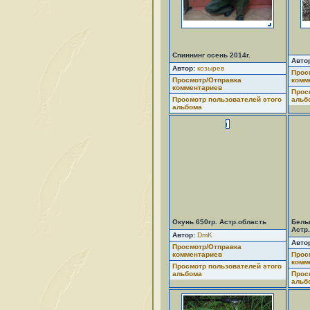
Спиннинг осень 2014г.
Авто
Автор:
козырев
Прос
Просмотр/Отправка
комм
комментариев
Прос
Просмотр пользователей этого
альб
альбома
Окунь 650гр. Астр.область
Белый
Астр
Автор:
DmK
Авто
Просмотр/Отправка
комментариев
Прос
комм
Просмотр пользователей этого
альбома
Прос
альб