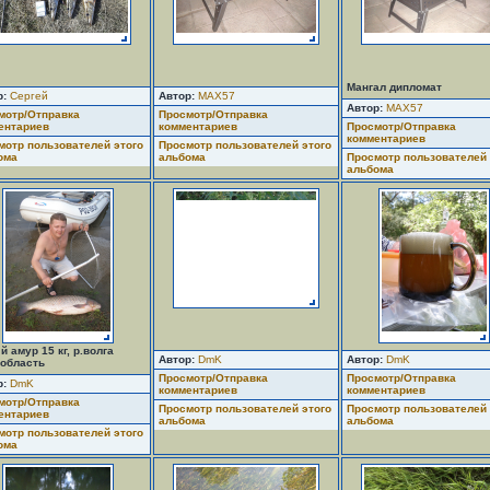
Мангал дипломат
р:
Сергей
Автор:
MAX57
Автор:
MAX57
мотр/Отправка
Просмотр/Отправка
ентариев
комментариев
Просмотр/Отправка
комментариев
мотр пользователей этого
Просмотр пользователей этого
ома
альбома
Просмотр пользователей 
альбома
 амур 15 кг, р.волга
Автор:
DmK
Автор:
DmK
.область
Просмотр/Отправка
Просмотр/Отправка
р:
DmK
комментариев
комментариев
мотр/Отправка
Просмотр пользователей этого
Просмотр пользователей 
ентариев
альбома
альбома
мотр пользователей этого
ома