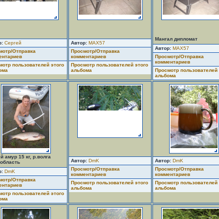
Мангал дипломат
р:
Сергей
Автор:
MAX57
Автор:
MAX57
мотр/Отправка
Просмотр/Отправка
ентариев
комментариев
Просмотр/Отправка
комментариев
мотр пользователей этого
Просмотр пользователей этого
ома
альбома
Просмотр пользователей 
альбома
 амур 15 кг, р.волга
Автор:
DmK
Автор:
DmK
.область
Просмотр/Отправка
Просмотр/Отправка
р:
DmK
комментариев
комментариев
мотр/Отправка
Просмотр пользователей этого
Просмотр пользователей 
ентариев
альбома
альбома
мотр пользователей этого
ома