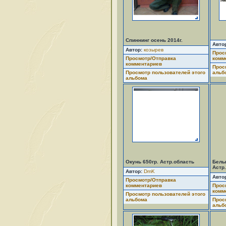
Спиннинг осень 2014г.
Авто
Автор:
козырев
Прос
Просмотр/Отправка
комм
комментариев
Прос
Просмотр пользователей этого
альб
альбома
Окунь 650гр. Астр.область
Белый
Астр
Автор:
DmK
Авто
Просмотр/Отправка
комментариев
Прос
комм
Просмотр пользователей этого
альбома
Прос
альб