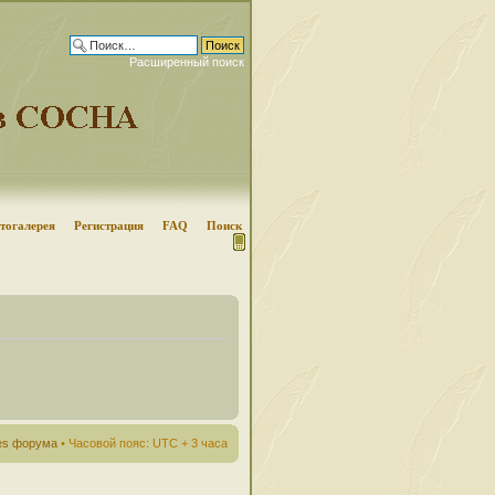
Расширенный поиск
тогалерея
Регистрация
FAQ
Поиск
ies форума
• Часовой пояс: UTC + 3 часа