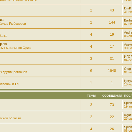
DmK
2
43
31 ию
ов
Barb
2
144
 Союза Рыболовов
07 ию
Andre
4
19
балке
06 ав
рла
Алек
4
17
ных магазинов Орла.
30 но
ИГО
3
31
04 се
Oleg
6
1648
з других регионов
01 но
igory
1
1
плавок и т.п.
16 ию
ТЕМЫ
СООБЩЕНИЙ
ПОС
Spinn
3
73
19 ап
olgatu
2
22
вской области
23 ма
Spinn
4
26
08 се