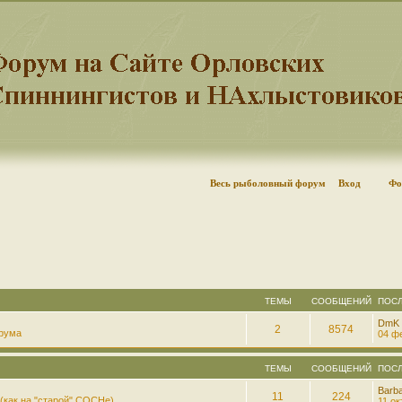
Весь рыболовный форум
Вход
Фо
ТЕМЫ
СООБЩЕНИЙ
ПОС
DmK
2
8574
рума
04 фе
ТЕМЫ
СООБЩЕНИЙ
ПОС
Barb
11
224
(как на "старой" СОСНе)
11 ок