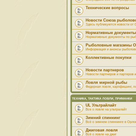
Технические вопросы
Новости Союза рыболов
Здесь публикуются новости от
Нормативные документы
Нормативные документы по ры
Рыболовные магазины О
Информация и анонсы рыболов
Коллективные покупки
Новости партнеров
Новости партнеров и партеров и
Ловля мирной рыбы
Фидерная ловля, карпфишинг, по
ТЕХНИКА, ТАКТИКА ЛОВЛИ, ПРИМАНКИ
UL Ультрайлайт
Все о ловле на ультралайт
Зимний спиннинг
Всё о зимнем спиннинге в Орло
Джиговая ловля
Всё о ловле на джиг