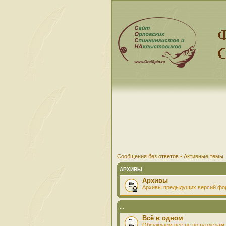
Сообщения без ответов
•
Активные темы
АРХИВЫ
Архивы
Архивы предыдущих версий фо
...
Всё в одном
Обсуждаем все не по разделам 