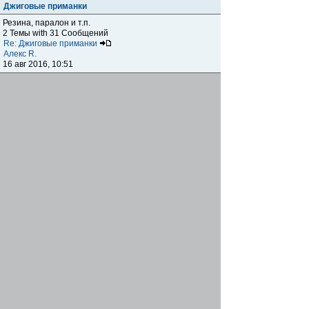
Джиговые приманки
Резина, паралон и т.п.
2 Темы with 31 Сообщений
Re: Джиговые приманки
Алекс R.
16 авг 2016, 10:51
Приманки
0 Темы with 0 Сообщений
Нет сообщений
Отчеты о рыбалках
Отчеты о рыбалках
Отчеты об одно-двухдневных выездах на рыбалку
25 Темы with 534 Сообщений
Летний спиннинг 2017г.
DmK
21 июн 2017, 11:34
Отчеты о "серьезных" выездах на рыбалку
Отчеты о "серьёзных" выездах (fishing trip), например,
на волгу, Камчатку, Карелию и т.п.
14 Темы with 51 Сообщений
р.Дон 2016 лето
DmK
08 июл 2016, 15:46