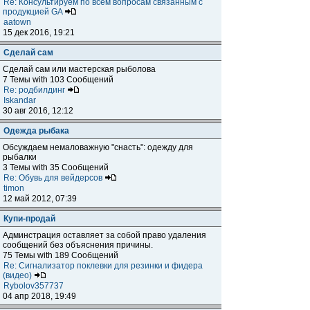
Re: Консультируем по всем вопросам связанным с
продукцией GA
aatown
15 дек 2016, 19:21
Сделай сам
Сделай сам или мастерская рыболова
7 Темы with 103 Сообщений
Re: родбилдинг
Iskandar
30 авг 2016, 12:12
Одежда рыбака
Обсуждаем немаловажную "снасть": одежду для
рыбалки
3 Темы with 35 Сообщений
Re: Обувь для вейдерсов
timon
12 май 2012, 07:39
Купи-продай
Админстрация оставляет за собой право удаления
сообщений без объяснения причины.
75 Темы with 189 Сообщений
Re: Сигнализатор поклевки для резинки и фидера
(видео)
Rybolov357737
04 апр 2018, 19:49