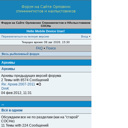
Форум на Сайте Орловских Спиннингистов и НАхлыстовиков
СОСНа
Hello Mobile Device User!
Переключиться на полную версию
Вход
•
Текущее время: 08 авг 2026, 15:30
FAQ
•
Поиск
Весь рыболовный форум
Архивы
Архивы
Архивы предыдущих версий форума
2 Темы with 8574 Сообщений
Re: Архив 2007-2011
DmK
04 фев 2012, 11:31
...
Всё в одном
Обсуждаем все не по разделам (как на "старой"
СОСНе)
11 Темы with 224 Сообщений