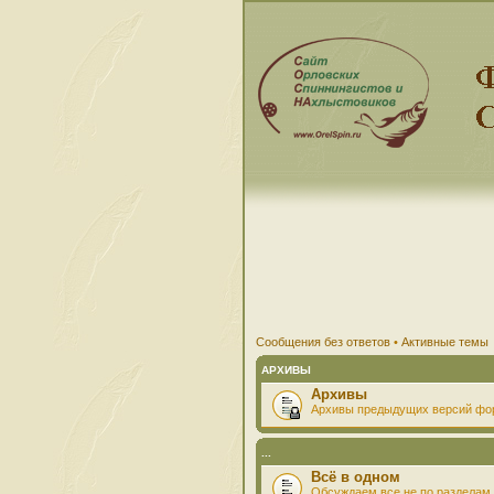
Сообщения без ответов
•
Активные темы
АРХИВЫ
Архивы
Архивы предыдущих версий фо
...
Всё в одном
Обсуждаем все не по разделам 