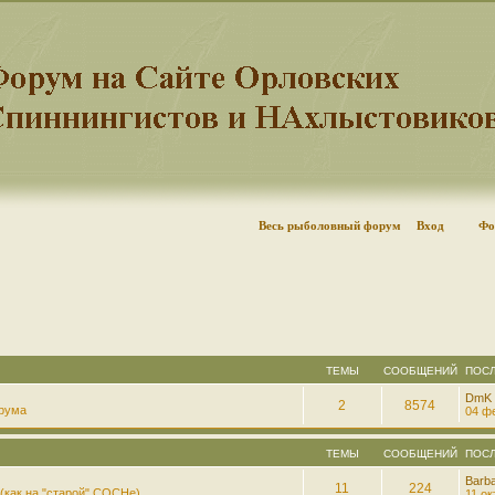
Весь рыболовный форум
Вход
Фо
ТЕМЫ
СООБЩЕНИЙ
ПОС
DmK
2
8574
рума
04 фе
ТЕМЫ
СООБЩЕНИЙ
ПОС
Barb
11
224
(как на "старой" СОСНе)
11 ок