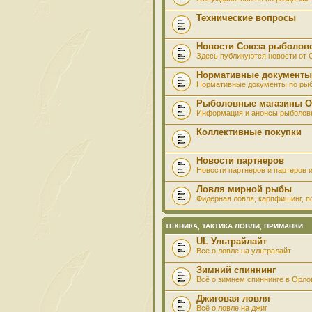
Технические вопросы
Новости Союза рыболов
Здесь публикуются новости от
Нормативные документы
Нормативные документы по ры
Рыболовные магазины О
Информация и анонсы рыболов
Коллективные покупки
Новости партнеров
Новости партнеров и партеров и
Ловля мирной рыбы
Фидерная ловля, карпфишинг, по
ТЕХНИКА, ТАКТИКА ЛОВЛИ, ПРИМАНКИ
UL Ультрайлайт
Все о ловле на ультралайт
Зимний спиннинг
Всё о зимнем спиннинге в Орло
Джиговая ловля
Всё о ловле на джиг