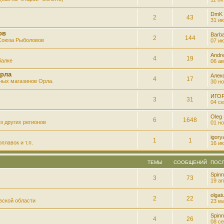
DmK
2
43
31 ию
ов
Barb
2
144
 Союза Рыболовов
07 ию
Andre
4
19
балке
06 ав
рла
Алек
4
17
ных магазинов Орла.
30 но
ИГО
3
31
04 се
Oleg
6
1648
з других регионов
01 но
igory
1
1
плавок и т.п.
16 ию
ТЕМЫ
СООБЩЕНИЙ
ПОС
Spinn
3
73
19 ап
olgatu
2
22
вской области
23 ма
Spinn
4
26
08 се